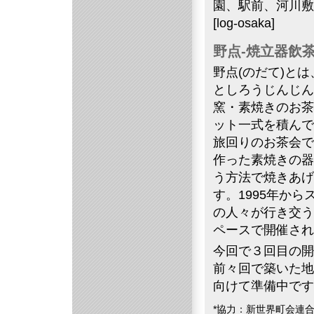
園、駅前、河川敷
[log-osaka]
野点-焼立器飲
野点(のだて)と
としろうじんじん
窯・素焼きのお茶
ット一式を積んで
旅回りのお茶会で
作った素焼きの器
う方法で焼きあげ
す。1995年か
の人々が行き交う
ペースで開催され
今回で３回目の開
前々回で築いた地
向けて準備中です
*協力：新世界町会連