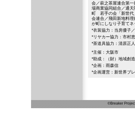
会／萩之茶屋連合第一
場商業協同組合／通天
町 若手の会「新世代
会連合／飛田新地料理
が町にしなり子育てネ
*衣装協力：当房優子
*リヤカー協力：市村
*茶道具協力：清原正
*主催：大阪市
*助成：（財）地域創
*企画：雨森信
*企画運営：新世界ブ
©Breaker Project