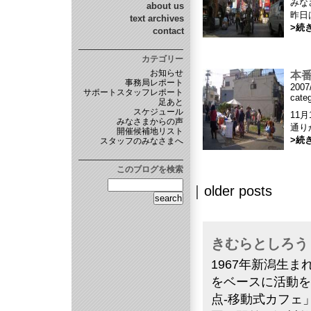
みな
about us
昨日
text archives
>続
contact
カテゴリー
お知らせ
本
事務局レポート
2007
サポートスタッフレポート
cate
足あと
スケジュール
11
みなさまからの声
通り
開催候補地リスト
>続
スタッフのみなさまへ
このブログを検索
｜older posts
きむらとしろう
1967年新潟生
をベースに活動を
点-移動式カフェ