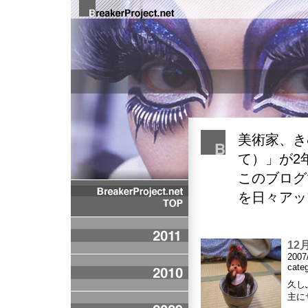
美術家、
き
て）」が2
このブログ
を日々アッ
12
2007
cate
久し
主に