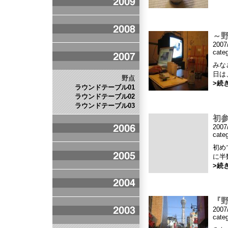
～
2007
cate
みな
日は
野点
>続
ラウンドテーブル01
ラウンドテーブル02
ラウンドテーブル03
初
2007
cate
初め
に半
>続
『
2007
cate