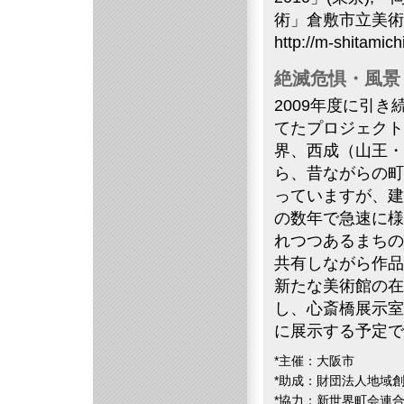
術」倉敷市立美術
http://m-shitamich
絶滅危惧・風景
2009年度に引
てたプロジェクト
界、西成（山王・
ら、昔ながらの町
っていますが、建
の数年で急速に様
れつつあるまちの
共有しながら作品
新たな美術館の在
し、心斎橋展示室
に展示する予定で
*主催：大阪市
*助成：財団法人地域
*協力：新世界町会連