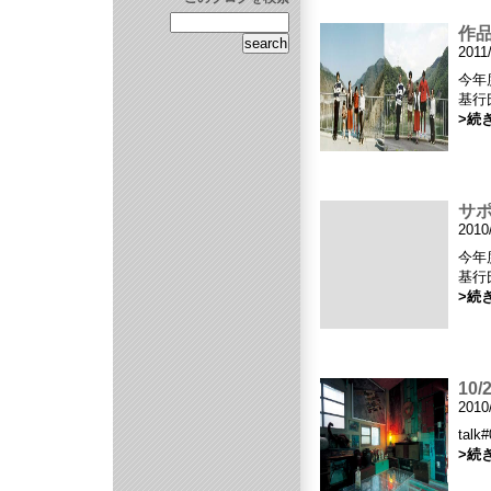
作
2011
今年
基行
>続
サ
2010
今年
基行
>続
10
2010
tal
>続