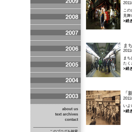
2011
この
見
>続
ま
2011
まち
たく
>続
「
2011
いよ
about us
>続
text archives
contact
このブログを検索