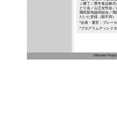
ン横丁／豊年食品株式
どり会／山王女性会／
飛田新地協同組合／飛
だいた皆様（順不同）
*企画・運営：ブレー
*プログラムディレクタ
©Breaker Project