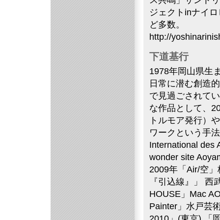
ス共鳴」サントリー
ジェクトinナイロ
ど多数。
http://yoshinarinis
下道基行
1978年岡山県
日常に潜む創造的
で見過ごされてい
な作品として、2
トルモア発行）や『
ワークという手法で作
International 
wonder site
2009年「Air
『引込線』」 西武
HOUSE」Mac A
Painter」水戸芸
2010」(東京)