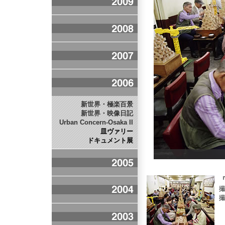
新世界・極楽百景
新世界・映像日記
Urban Concern-Osaka II
皿ヴァリー
ドキュメント展
『
撮