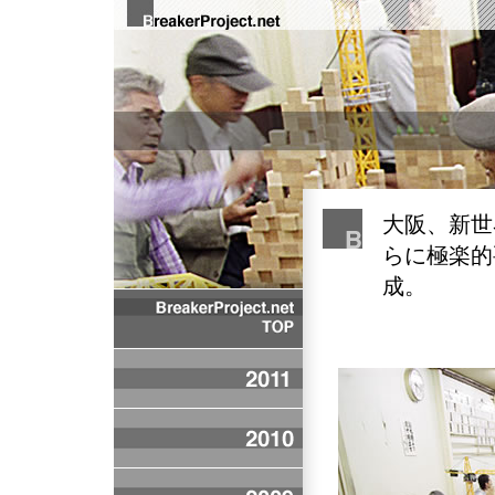
大阪、新世
らに極楽的
成。