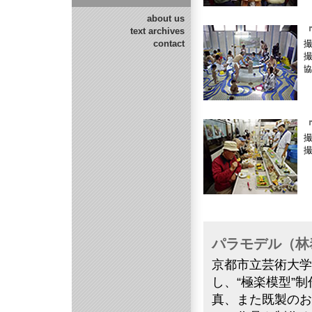
about us
text archives
『
contact
撮
協
『
撮
パラモデル（林
京都市立芸術大学
し、“極楽模型”
真、また既製のお