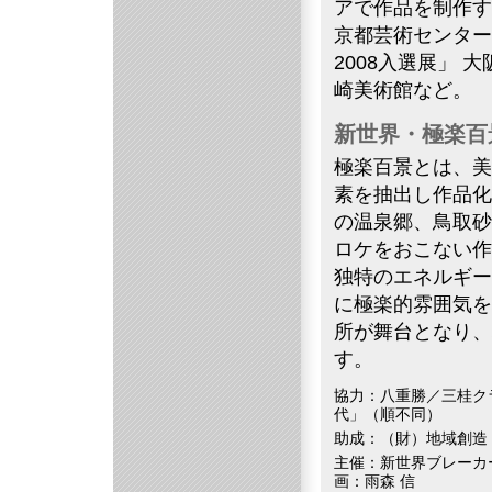
アで作品を制作する。主
京都芸術センター
2008入選展」
崎美術館など。
新世界・極楽百
極楽百景とは、美
素を抽出し作品化
の温泉郷、鳥取砂
ロケをおこない作
独特のエネルギー
に極楽的雰囲気を
所が舞台となり、
す。
協力：八重勝／三桂ク
代」（順不同）
助成：（財）地域創造
主催：新世界ブレーカ
画：雨森 信