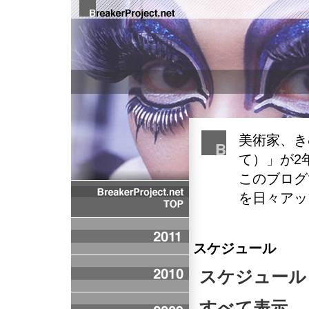
美術家、
き
て）」が2
このブログ
を日々アッ
スケジュール
スケジュール
すべて表示