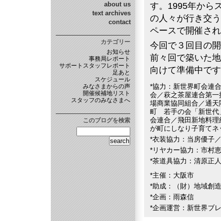
about us
す。1995年か
text archives
の人々が行き交う
contact
ペースで開催され
カテゴリー
今回で３回目の開
お知らせ
前々回で築いた地
事務局レポート
サポートスタッフレポート
向けて準備中です
足あと
スケジュール
*協力：新世界町会連
みなさまからの声
開催候補地リスト
会／萩之茶屋連合第一
スタッフのみなさまへ
場商業協同組合／通天
町 若手の会「新世代
会連合／飛田新地料理
このブログを検索
が町にしなり子育てネ
*衣装協力：当房優子
*リヤカー協力：市村
*茶道具協力：清原正
*主催：大阪市
*助成：（財）地域創
*企画：雨森信
*企画運営：新世界ブ