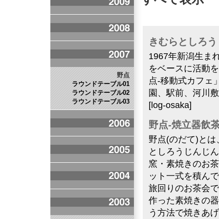
きむらとしろう
1967年新潟生
をベースに活動を
野点
点-移動式カフェ
ラウンドテーブル01
園、駅前、河川敷
ラウンドテーブル02
ラウンドテーブル03
[log-osaka]
野点-焼立器飲
野点(のだて)と
としろうじんじん
窯・素焼きのお茶
ット一式を積んで
旅回りのお茶会で
作った素焼きの器
う方法で焼きあげ